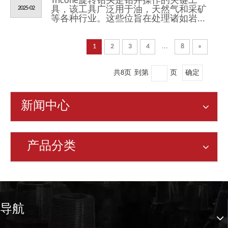
Tricone旋转钻头是钻井操作的关键工
2025-02
具，该工具广泛用于油，天然气和采矿
等各种行业。这些位旨在处理诸如岩...
1
2
3
4
...
8
»
共8页 到第
页
确定
新闻中心
产品分类
导航