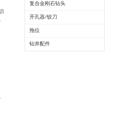
复合金刚石钻头
切
开孔器/铰刀
。
拖位
钻井配件
。