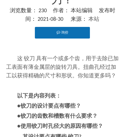
刀？
浏览数量：
230
作者： 本站编辑 发布时
间： 2021-08-30 来源：
本站
询价
["facebook","twitter","line","wechat","linkedin","pinteres
这
铰刀
具有一个或多个齿，用于去除已加
工表面有薄金属层的旋转刀具。扭曲孔经过加
工以获得精确的尺寸和形状。你知道更多吗？
以下是内容列表：
●铰刀的设计要点有哪些？
●铰刀的齿数和槽数有什么要求？
●使用铰刀时孔径大的原因有哪些？