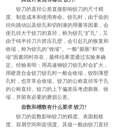
其设计要点有哪些
铰刀
?
铰刀的直径公差直接影响铰刀的尺寸精
度、制造成本和使用寿命。铰孔时，由于齿的
径向跳动以及铰孔和切削液的用量等因素，会
使孔径大于铰刀的直径，称为铰孔“扩孔”，又
由于钝半径刀片挤压孔壁，会引起孔的恢复和
收缩，称为铰孔的“收缩”。一般“膨胀”和“收
缩”因素同时存在，最终结果需通过实验来确
定。经验表明：用高速钢铰刀铰孔时会扩大，
用硬质合金铰刀铰孔时一般会收缩，铰削薄壁
孔时，也常常会收缩。铰刀的公称直径等于孔
的公称直径。铰刀的上下偏差应考虑膨胀、收
缩，并留有必要的磨损公差。
齿数和槽数有什么要求
铰刀
?
铰刀的齿数影响铰刀的精度、表面粗糙
度、容屑空间和齿强度。其值一般由铰刀直径