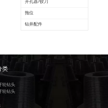
开孔器/铰刀
拖位
钻井配件
分类
牙轮钻头
牙轮钻头
头