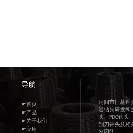
导航
河间市恒基钻
☛首页
岩钻头研发和
☛产品
头、PDC钻头
☛关于我们
刮刀钻头及相
☛应用
发团队。