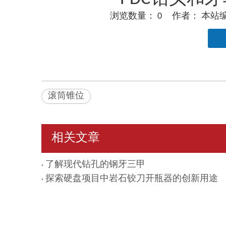
浏览数量：
0
作者： 本站编辑
["facebook","twitter","line","wechat","linkedin","
滚筒锥位
相关文章
了解现代钻孔的钢牙三甲
探索硬盘项目中岩石铰刀开瓶器的创新用途