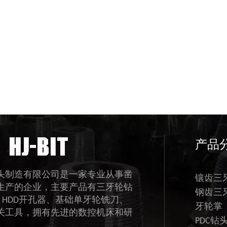
产品
头制造有限公司是一家专业从事凿
镶齿三
生产的企业，主要产品有三牙轮钻
钢齿三
、HDD开孔器、基础单牙轮铣刀、
牙轮掌
关工具，拥有先进的数控机床和研
PDC钻