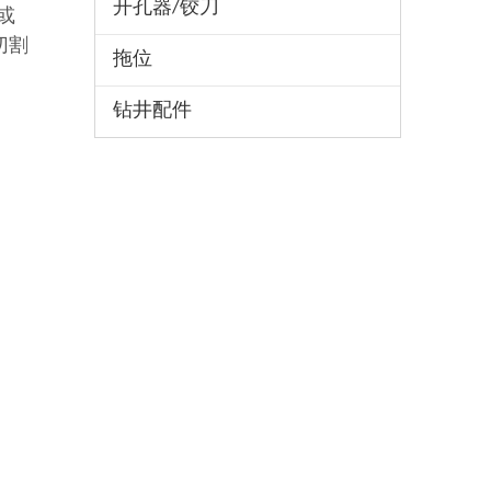
开孔器/铰刀
或
切割
拖位
钻井配件