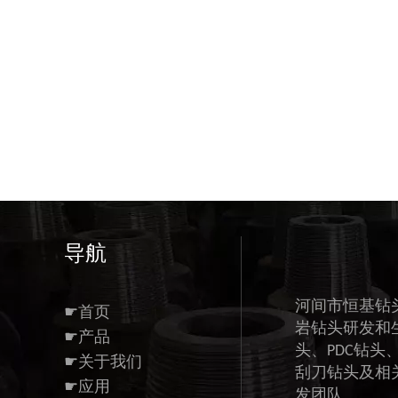
导航
河间市恒基钻
☛首页
岩钻头研发和
☛产品
头、PDC钻头
☛关于我们
刮刀钻头及相
☛应用
发团队。