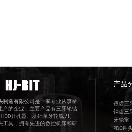
产品
头制造有限公司是一家专业从事凿
镶齿三
生产的企业，主要产品有三牙轮钻
钢齿三
、HDD开孔器、基础单牙轮铣刀、
牙轮掌
关工具，拥有先进的数控机床和研
PDC钻