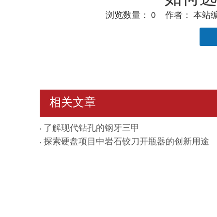
浏览数量：
0
作者： 本站编辑
["facebook","twitter","line","wechat","linkedin","
相关文章
了解现代钻孔的钢牙三甲
探索硬盘项目中岩石铰刀开瓶器的创新用途