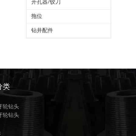
开孔器/铰刀
拖位
钻井配件
分类
牙轮钻头
牙轮钻头
头