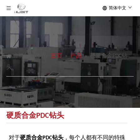
简体中文
当前所在位置:
首页
»
产品
»
硬质合金PDC钻
头
硬质合金PDC钻头
对于
硬质合金PDC钻头
，每个人都有不同的特殊