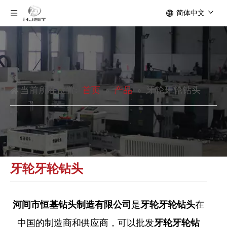
简体中文
当前所在位置:
首页
»
产品
»
牙轮牙轮钻头
牙轮牙轮钻头
河间市恒基钻头制造有限公司
是
牙轮牙轮钻头
在
中国的制造商和供应商，可以批发
牙轮牙轮钻