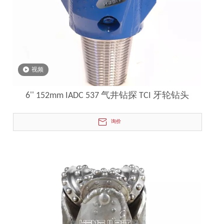
视频
6'' 152mm IADC 537 气井钻探 TCI 牙轮钻头
询价