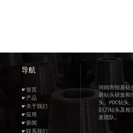
导航
河间市恒基钻
☛首页
岩钻头研发和
☛产品
头、PDC钻头
☛关于我们
刮刀钻头及相
☛应用
发团队。
☛新闻
☛联系我们