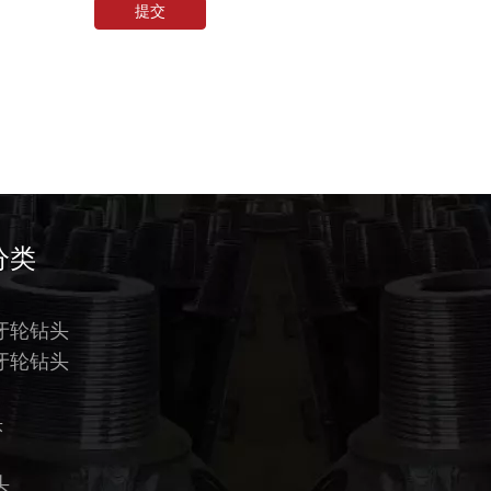
提交
分类
牙轮钻头
牙轮钻头
头
头