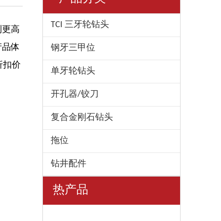
TCI 三牙轮钻头
到更高
产品体
钢牙三甲位
折扣价
单牙轮钻头
开孔器/铰刀
复合金刚石钻头
拖位
钻井配件
热产品