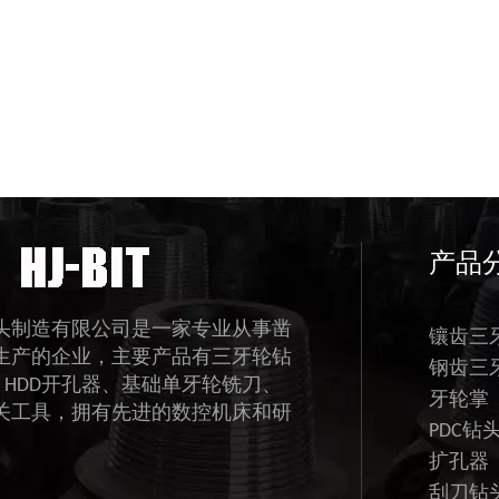
产品
头制造有限公司是一家专业从事凿
镶齿三
生产的企业，主要产品有三牙轮钻
钢齿三
、HDD开孔器、基础单牙轮铣刀、
牙轮掌
关工具，拥有先进的数控机床和研
PDC钻
扩孔器
刮刀钻